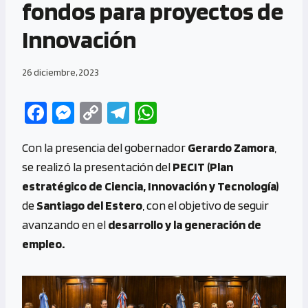
fondos para proyectos de
Innovación
26 diciembre, 2023
Fa
M
C
Te
W
ce
es
o
le
h
Con la presencia del gobernador
Gerardo Zamora
,
b
se
py
gr
at
se realizó la presentación del
PECIT (Plan
o
n
Li
a
s
estratégico de Ciencia, Innovación y Tecnología)
o
g
n
m
A
de
Santiago del Estero
, con el objetivo de seguir
k
er
k
p
avanzando en el
desarrollo y la generación de
p
empleo.