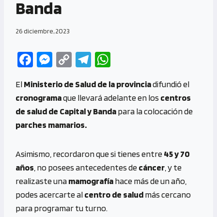
Banda
26 diciembre, 2023
Fa
M
C
Te
W
ce
es
o
le
h
El
Ministerio de Salud
de la provincia
difundió el
b
se
py
gr
at
cronograma
que llevará adelante en los
centros
o
n
Li
a
s
de salud de Capital y Banda
para la colocación de
o
g
n
m
A
parches mamarios.
k
er
k
p
p
Asimismo, recordaron que si tienes entre
45 y 70
años
, no posees antecedentes de
cáncer
, y te
realizaste una
mamografía
hace más de un año,
podes acercarte al
centro de salud
más cercano
para programar tu turno.