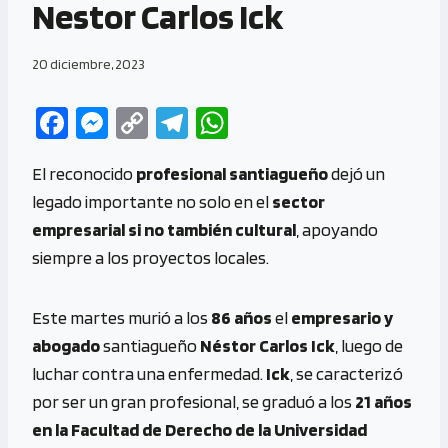
Nestor Carlos Ick
20 diciembre, 2023
Fa
M
C
Te
W
ce
es
o
le
h
El reconocido
profesional santiagueño
dejó un
b
se
py
gr
at
legado importante no solo en el
sector
o
n
Li
a
s
empresarial si no también cultural
, apoyando
o
g
n
m
A
siempre a los proyectos locales.
k
er
k
p
p
Este martes murió a los
86 años
el
empresario y
abogado
santiagueño
Néstor Carlos Ick
, luego de
luchar contra una enfermedad.
Ick
, se caracterizó
por ser un gran profesional, se graduó a los
21 años
en la Facultad de Derecho de la Universidad