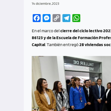
14 diciembre, 2023
Fa
M
C
Te
W
ce
es
o
le
h
En el marco del
cierre del ciclo lectivo 202
b
se
py
gr
at
86123 y de la Escuela de Formación Profes
o
n
Li
a
s
Capital
. También entregó
28 viviendas soc
o
g
n
m
A
k
er
k
p
p