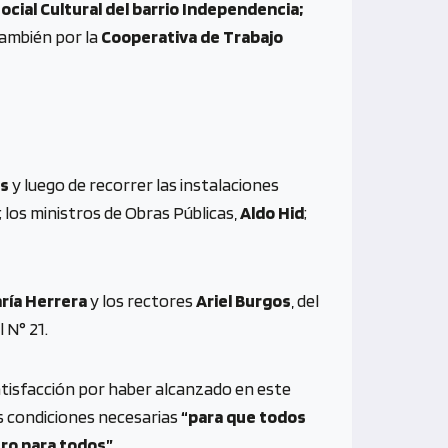
cial Cultural del barrio Independencia;
También por la
Cooperativa de Trabajo
os
y luego de recorrer las instalaciones
; los ministros de Obras Públicas,
Aldo Hid
;
ría Herrera
y los rectores
Ariel Burgos
, del
 N° 21.
tisfacción por haber alcanzado en este
s condiciones necesarias
“para que todos
ro para todos”.