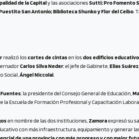
palidad de la Capital
y las asociaciones
Sutti; Pro Fomento So
Puestito San Antonio; Biblioteca Shunko y Flor del Ceibo
. 
r
realizó los
cortes de cintas
en los
dos edificios educativ
bernador
Carlos Silva Neder
; el jefe de Gabinete,
Elías Suárez
lo Social,
Ángel Niccolai
.
 Fuentes
; la presidente del Consejo General de Educación,
Ma
 de la Escuela de Formación Profesional y Capacitación Laboral
gos
en nombre de las dos instituciones,
Zamora
expresó su sa
ducativo con más infraestructura, equipamiento y generar la
otencial de una provincia con más progreso y con mejor futu