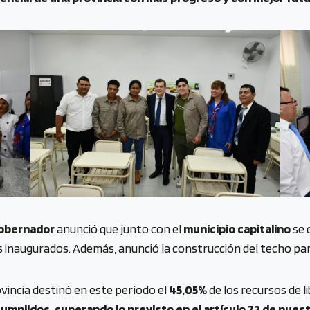
obernador
anunció que junto con el
municipio capitalino
se 
ios inaugurados. Además, anunció la construcción del techo para
vincia destinó en este período el
45,05%
de los recursos de li
cumplidos, superando lo previsto en el artículo 72 de nue