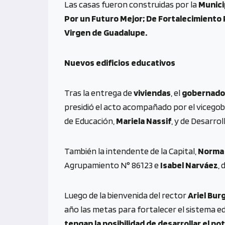
Las casas fueron construidas por la
Munici
Por un Futuro Mejor; De Fortalecimiento 
Virgen de Guadalupe.
Nuevos edificios educativos
Tras la entrega de
viviendas
, el
gobernado
presidió el acto acompañado por el vicego
de Educación,
Mariela Nassif
, y de Desarrol
También la intendente de la Capital,
Norma
Agrupamiento N° 86123 e
Isabel Narváez
,
Luego de la bienvenida del rector
Ariel Bur
año las metas para fortalecer el sistema e
tengan la posibilidad de desarrollar el p