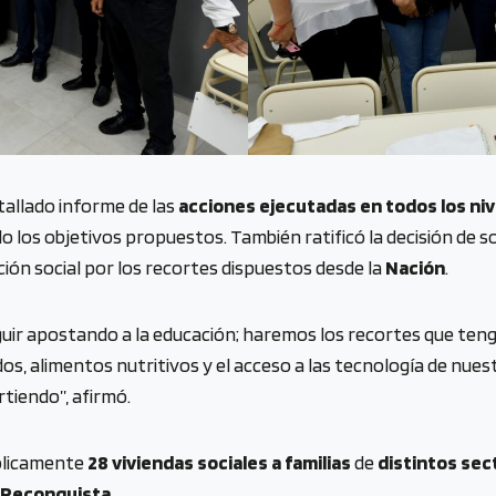
tallado informe de las
acciones ejecutadas en todos los ni
 los objetivos propuestos. También ratificó la decisión de s
ión social por los recortes dispuestos desde la
Nación
.
eguir apostando a la educación; haremos los recortes que te
dos, alimentos nutritivos y el acceso a las tecnología de nues
rtiendo”, afirmó.
ólicamente
28 viviendas sociales a familias
de
distintos sect
Reconquista
.