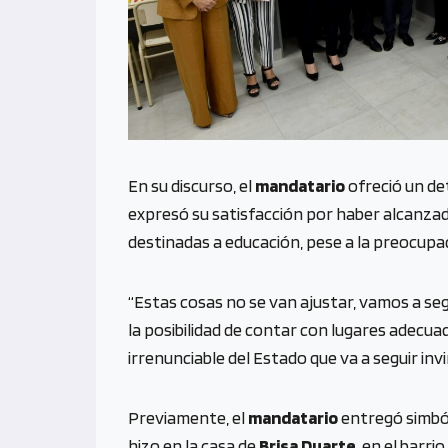
En su discurso, el
mandatario
ofreció un de
expresó su satisfacción por haber alcanzado
destinadas a educación, pese a la preocupac
“Estas cosas no se van ajustar, vamos a s
la posibilidad de contar con lugares adecua
irrenunciable del Estado que va a seguir invi
Previamente, el
mandatario
entregó simb
hizo en la casa de
Brisa Duarte
, en el barrio