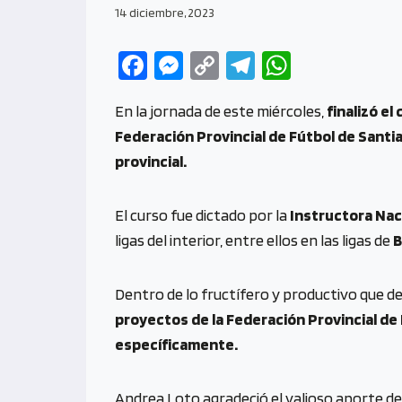
14 diciembre, 2023
Fa
M
C
Te
W
ce
es
o
le
h
En la jornada de este miércoles,
finalizó el
b
se
py
gr
at
Federación Provincial de Fútbol de Santi
o
n
Li
a
s
provincial.
o
g
n
m
A
k
er
k
p
El curso fue dictado por la
Instructora Naci
p
ligas del interior, entre ellos en las ligas de
B
Dentro de lo fructífero y productivo que de
proyectos de la Federación Provincial de 
específicamente.
Andrea Loto agradeció el valioso aporte de