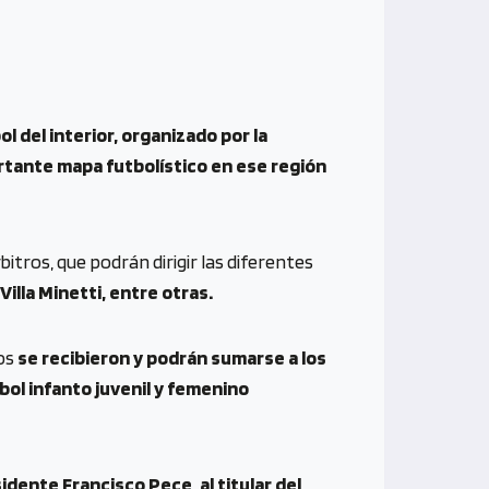
l del interior, organizado por la
ortante mapa futbolístico en ese región
bitros, que podrán dirigir las diferentes
Villa Minetti, entre otras.
os
se recibieron y podrán sumarse a los
bol infanto juvenil y femenino
idente Francisco Pece, al titular del