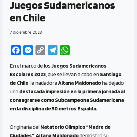
Juegos Sudamericanos
en Chile
7 diciembre, 2023
Fa
M
C
Te
W
ce
es
o
le
h
En el marco de los
Juegos Sudamericanos
b
se
py
gr
at
Escolares 2023
, que se llevan a cabo en
Santiago
o
n
Li
a
s
de Chile
, la nadadora
Aitana Maldonado
ha dejado
o
g
n
m
A
una
destacada impresión en la primera jornada al
k
er
k
p
consagrarse como Subcampeona Sudamericana
p
en la disciplina de 50 metros Espalda.
Originaria del
Natatorio Olímpico “Madre de
Ciudades”
,
Aitana Maldonado
demostró su