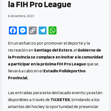
la FIH Pro League
6 diciembre, 2023
Fa
M
C
Te
W
ce
es
o
le
h
En un esfuerzo por promover el deporte y la
b
se
py
gr
at
recreación en
Santiago del Estero
, el
Gobierno de
o
n
Li
a
s
la Provincia se complace en invitar a la comunidad
o
g
n
m
A
a participar en la próxima FIH Pro League
que se
k
er
k
p
llevará a cabo en el
Estadio Polideportivo
p
Provincial.
Las entradas para este destacado evento ya están
disponibles a través de
TICKETEK
, brindando a los
amantes del hockey la oportunidad de presenciar