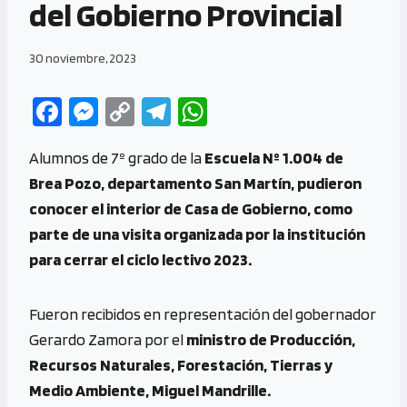
del Gobierno Provincial
30 noviembre, 2023
Fa
M
C
Te
W
ce
es
o
le
h
Alumnos de 7º grado de la
Escuela Nº 1.004 de
b
se
py
gr
at
Brea Pozo, departamento San Martín, pudieron
o
n
Li
a
s
conocer el interior de Casa de Gobierno, como
o
g
n
m
A
parte de una visita organizada por la institución
k
er
k
p
para cerrar el ciclo lectivo 2023.
p
Fueron recibidos en representación del gobernador
Gerardo Zamora por el
ministro de Producción,
Recursos Naturales, Forestación, Tierras y
Medio Ambiente, Miguel Mandrille.