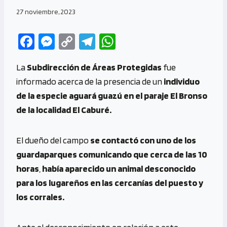
27 noviembre, 2023
Fa
M
C
Te
W
ce
es
o
le
h
La
Subdirección de Áreas Protegidas
fue
b
se
py
gr
at
informado acerca de la presencia de un
individuo
o
n
Li
a
s
de la especie aguará guazú en el paraje El Bronso
o
g
n
m
A
de la localidad El Caburé.
k
er
k
p
p
El dueño del campo
se contactó con uno de los
guardaparques comunicando que cerca de las 10
horas
,
había aparecido un animal desconocido
para los lugareños en las cercanías del puesto y
los corrales.