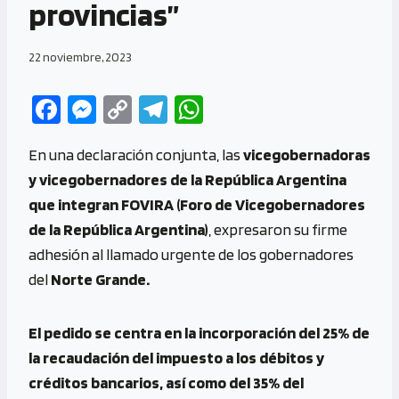
provincias”
22 noviembre, 2023
Fa
M
C
Te
W
ce
es
o
le
h
En una declaración conjunta, las
vicegobernadoras
b
se
py
gr
at
y vicegobernadores de la República Argentina
o
n
Li
a
s
que integran FOVIRA (Foro de Vicegobernadores
o
g
n
m
A
de la República Argentina)
, expresaron su firme
k
er
k
p
adhesión al llamado urgente de los gobernadores
p
del
Norte Grande.
El pedido se centra en la incorporación del 25% de
la recaudación del impuesto a los débitos y
créditos bancarios, así como del 35% del