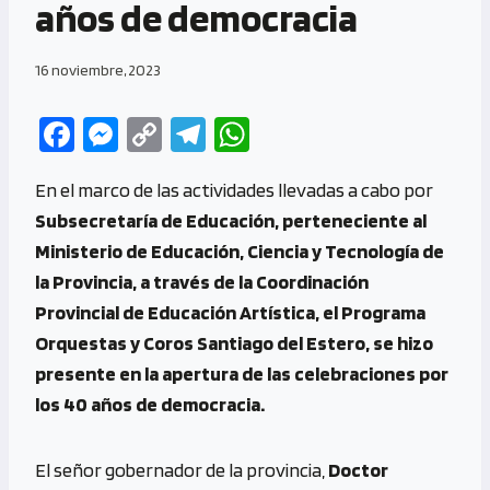
años de democracia
16 noviembre, 2023
Fa
M
C
Te
W
ce
es
o
le
h
En el marco de las actividades llevadas a cabo por
b
se
py
gr
at
Subsecretaría de Educación, perteneciente al
o
n
Li
a
s
Ministerio de Educación, Ciencia y Tecnología de
o
g
n
m
A
la Provincia, a través de la Coordinación
k
er
k
p
Provincial de Educación Artística, el Programa
p
Orquestas y Coros Santiago del Estero, se hizo
presente en la apertura de las celebraciones por
los 40 años de democracia.
El señor gobernador de la provincia,
Doctor