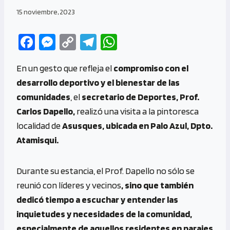
15 noviembre, 2023
Fa
M
C
Te
W
ce
es
o
le
h
En un gesto que refleja el
compromiso con el
b
se
py
gr
at
desarrollo deportivo y el bienestar de las
o
n
Li
a
s
comunidades
, el
secretario de Deportes, Prof.
o
g
n
m
A
Carlos Dapello,
realizó una visita a la pintoresca
k
er
k
p
localidad de
Asusques, ubicada en Palo Azul, Dpto.
p
Atamisqui.
Durante su estancia, el Prof. Dapello no sólo se
reunió con líderes y vecinos
, sino que también
dedicó tiempo a escuchar y entender las
inquietudes y necesidades de la comunidad,
especialmente de aquellos residentes en parajes