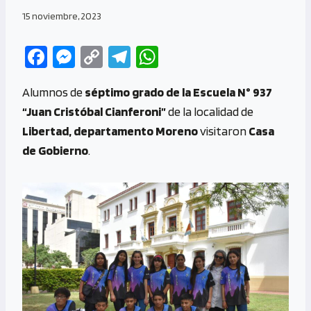
15 noviembre, 2023
Fa
M
C
Te
W
ce
es
o
le
h
Alumnos de
séptimo grado de la Escuela N° 937
b
se
py
gr
at
“Juan Cristóbal Cianferoni”
de la localidad de
o
n
Li
a
s
Libertad, departamento Moreno
visitaron
Casa
o
g
n
m
A
de Gobierno
.
k
er
k
p
p