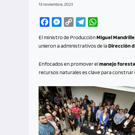
13 noviembre, 2023
Fa
M
C
Te
W
ce
es
o
le
h
El ministro de Producción
Miguel Mandrille
b
se
py
gr
at
unieron a administrativos de la
Dirección 
o
n
Li
a
s
o
g
n
m
A
Enfocados en promover el
manejo foresta
k
er
k
p
recursos naturales es clave para construir 
p