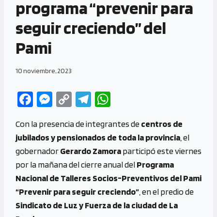
programa “prevenir para
seguir creciendo” del
Pami
10 noviembre, 2023
Fa
M
C
Te
W
ce
es
o
le
h
Con la presencia de integrantes de
centros de
b
se
py
gr
at
jubilados y pensionados de toda la provincia
, el
o
n
Li
a
s
gobernador
Gerardo Zamora
participó este viernes
o
g
n
m
A
por la mañana del cierre anual del
Programa
k
er
k
p
Nacional de Talleres Socios-Preventivos del Pami
p
“Prevenir para seguir creciendo”
, en el predio de
Sindicato de Luz y Fuerza de la ciudad de La