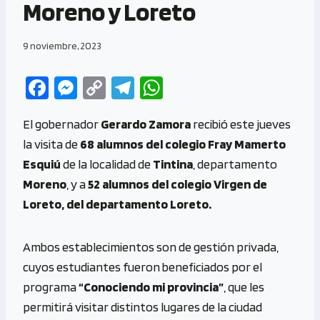
Moreno y Loreto
9 noviembre, 2023
Fa
M
C
Te
W
ce
es
o
le
h
El gobernador
Gerardo Zamora
recibió este jueves
b
se
py
gr
at
la visita de
68 alumnos del colegio Fray Mamerto
o
n
Li
a
s
Esquiú
de la localidad de
Tintina
, departamento
o
g
n
m
A
Moreno
, y a
52 alumnos del colegio Virgen de
k
er
k
p
Loreto, del departamento Loreto.
p
Ambos establecimientos son de gestión privada,
cuyos estudiantes fueron beneficiados por el
programa
“Conociendo mi provincia”
, que les
permitirá visitar distintos lugares de la ciudad