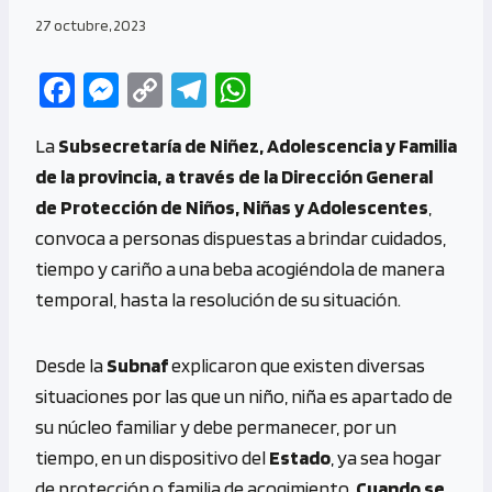
27 octubre, 2023
Fa
M
C
Te
W
ce
es
o
le
h
La
Subsecretaría de Niñez, Adolescencia y Familia
b
se
py
gr
at
de la provincia, a través de la Dirección General
o
n
Li
a
s
de Protección de Niños, Niñas y Adolescentes
,
o
g
n
m
A
convoca a personas dispuestas a brindar cuidados,
k
er
k
p
tiempo y cariño a una beba acogiéndola de manera
p
temporal, hasta la resolución de su situación.
Desde la
Subnaf
explicaron que existen diversas
situaciones por las que un niño, niña es apartado de
su núcleo familiar y debe permanecer, por un
tiempo, en un dispositivo del
Estado
, ya sea hogar
de protección o familia de acogimiento.
Cuando se