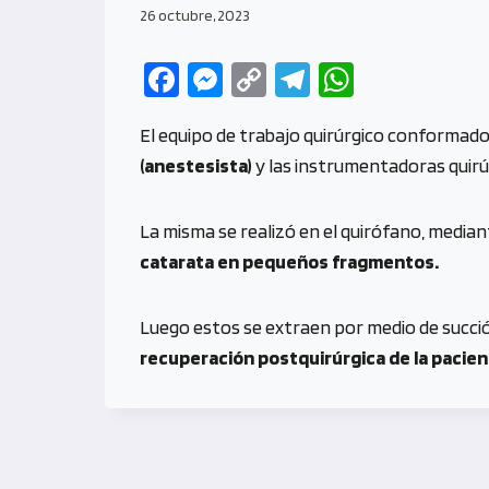
26 octubre, 2023
Fa
M
C
Te
W
ce
es
o
le
h
El equipo de trabajo quirúrgico conformad
b
se
py
gr
at
(anestesista)
y las instrumentadoras quirú
o
n
Li
a
s
o
g
n
m
A
La misma se realizó en el quirófano, media
k
er
k
p
catarata en pequeños fragmentos.
p
Luego estos se extraen por medio de succi
recuperación postquirúrgica de la pacien