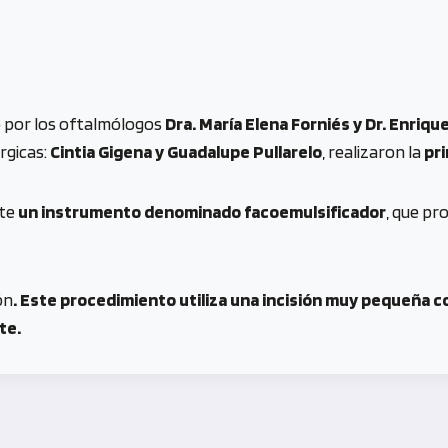
o por los oftalmólogos
Dra. María Elena Forniés y Dr. Enriqu
rgicas:
Cintia Gigena y Guadalupe Pullarelo
, realizaron la
pri
nte
un instrumento denominado facoemulsificador
, que pr
ón
. Este procedimiento utiliza una incisión muy pequeña c
te.