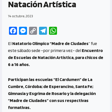
Natación Artística
14 octubre, 2023
Fa
M
C
Te
W
ce
es
o
le
h
El
Natatorio Olímpico “Madre de Ciudades
” fue
b
se
py
gr
at
este sábado sede -por primera vez- del
Encuentro
o
n
Li
a
s
de Escuelas de Natación Artística, para chicos de
o
g
n
m
A
6 a 16 años.
k
er
k
p
p
Participan las escuelas “El Cardumen” de La
Cumbre, Córdoba; de Esperancino, Santa Fe;
Gimnasia y Esgrima de Rosario y la delegación
“Madre de Ciudades” con sus respectivas
formativas.