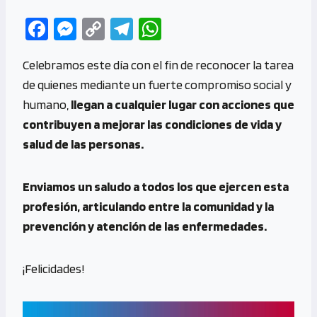
Fa
M
C
Te
W
ce
es
o
le
h
Celebramos este día con el fin de reconocer la tarea
b
se
py
gr
at
de quienes mediante un fuerte compromiso social y
o
n
Li
a
s
humano,
llegan a cualquier lugar con acciones que
o
g
n
m
A
contribuyen a mejorar las condiciones de vida y
k
er
k
p
salud de las personas.
p
Enviamos un saludo a todos los que ejercen esta
profesión, articulando entre la comunidad y la
prevención y atención de las enfermedades.
¡Felicidades!