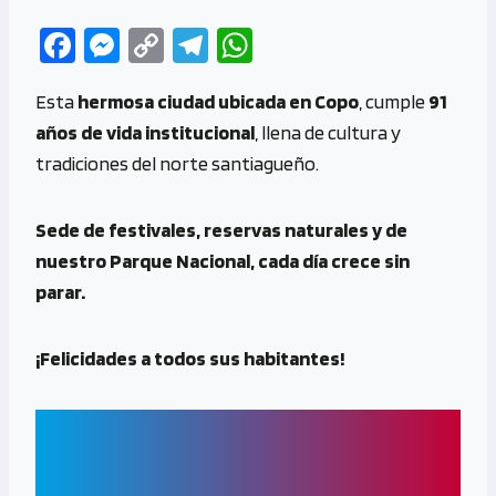
Fa
M
C
Te
W
ce
es
o
le
h
Esta
hermosa ciudad ubicada en Copo
, cumple
91
b
se
py
gr
at
años de vida institucional
, llena de cultura y
o
n
Li
a
s
tradiciones del norte santiagueño.
o
g
n
m
A
k
er
k
p
Sede de festivales, reservas naturales y de
p
nuestro Parque Nacional, cada día crece sin
parar.
¡Felicidades a todos sus habitantes!