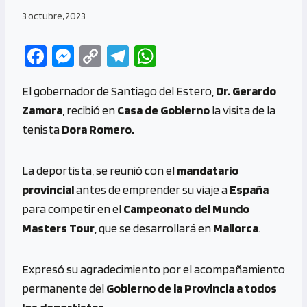
3 octubre, 2023
Fa
M
C
Te
W
ce
es
o
le
h
El gobernador de Santiago del Estero,
Dr. Gerardo
b
se
py
gr
at
Zamora
, recibió en
Casa de Gobierno
la visita de la
o
n
Li
a
s
tenista
Dora Romero.
o
g
n
m
A
k
er
k
p
La deportista, se reunió con el
mandatario
p
provincial
antes de emprender su viaje a
España
para competir en el
Campeonato del Mundo
Masters Tour
, que se desarrollará en
Mallorca
.
Expresó su agradecimiento por el acompañamiento
permanente del
Gobierno de la Provincia a todos