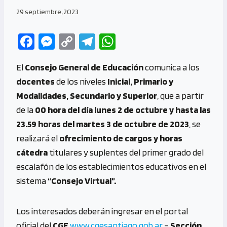
29 septiembre, 2023
Fa
M
C
Te
W
ce
es
o
le
h
El
Consejo General de Educación
comunica a los
b
se
py
gr
at
docentes
de los niveles
Inicial, Primario y
o
n
Li
a
s
Modalidades, Secundario y Superior
, que a partir
o
g
n
m
A
de la
00 hora del día lunes 2 de octubre y hasta las
k
er
k
p
23.59 horas del martes 3 de octubre de 2023
, se
p
realizará el
ofrecimiento de cargos y horas
cátedra
titulares y suplentes del primer grado del
escalafón de los establecimientos educativos en el
sistema
“Consejo Virtual”.
Los interesados deberán ingresar en el portal
oficial del
CGE
www.cgesantiago.gob.ar
–
Sección