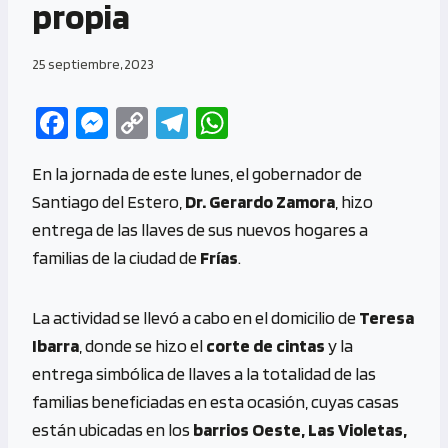
propia
25 septiembre, 2023
Fa
M
C
Te
W
ce
es
o
le
h
En la jornada de este lunes, el gobernador de
b
se
py
gr
at
Santiago del Estero,
Dr. Gerardo Zamora
, hizo
o
n
Li
a
s
entrega de las llaves de sus nuevos hogares a
o
g
n
m
A
familias de la ciudad de
Frías
.
k
er
k
p
p
La actividad se llevó a cabo en el domicilio de
Teresa
Ibarra
, donde se hizo el
corte de cintas
y la
entrega simbólica de llaves a la totalidad de las
familias beneficiadas en esta ocasión, cuyas casas
están ubicadas en los
barrios Oeste, Las Violetas,