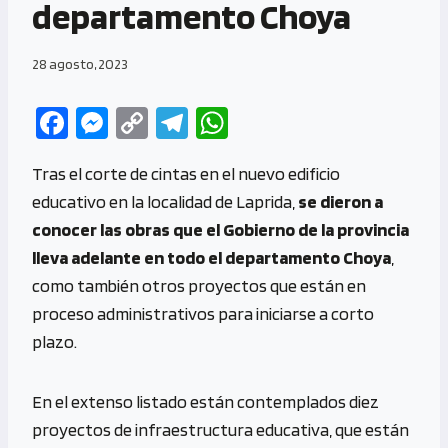
departamento Choya
28 agosto, 2023
Fa
M
C
Te
W
ce
es
o
le
h
Tras el corte de cintas en el nuevo edificio
b
se
py
gr
at
educativo en la localidad de Laprida,
se dieron a
o
n
Li
a
s
conocer las obras que el Gobierno de la provincia
o
g
n
m
A
lleva adelante en todo el departamento Choya
,
k
er
k
p
como también otros proyectos que están en
p
proceso administrativos para iniciarse a corto
plazo.
En el extenso listado están contemplados diez
proyectos de infraestructura educativa, que están