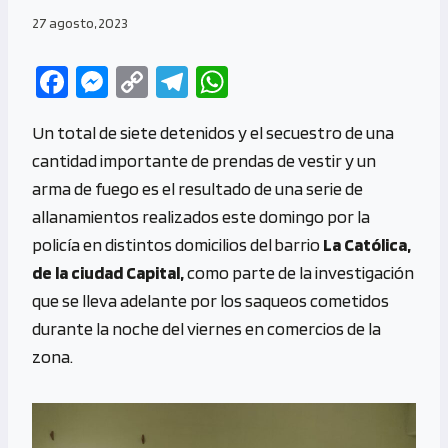
27 agosto, 2023
Fa
M
C
Te
W
ce
es
o
le
h
Un total de siete detenidos y el secuestro de una
b
se
py
gr
at
cantidad importante de prendas de vestir y un
o
n
Li
a
s
arma de fuego es el resultado de una serie de
o
g
n
m
A
allanamientos realizados este domingo por la
k
er
k
p
policía en distintos domicilios del barrio
La Católica,
p
de la ciudad Capital,
como parte de la investigación
que se lleva adelante por los saqueos cometidos
durante la noche del viernes en comercios de la
zona.