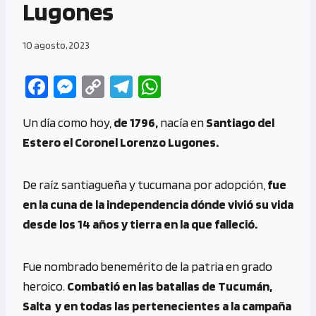
Lugones
10 agosto, 2023
Fa
M
C
Te
W
ce
es
o
le
h
Un día como hoy,
de 1796,
nacía en
Santiago del
b
se
py
gr
at
Estero el Coronel Lorenzo Lugones.
o
n
Li
a
s
o
g
n
m
A
De raíz santiagueña y tucumana por adopción,
fue
k
er
k
p
en la cuna de la independencia dónde vivió su vida
p
desde los 14 años y tierra en la que falleció.
Fue nombrado benemérito de la patria en grado
heroico.
Combatió en las batallas de Tucumán,
Salta y en todas las pertenecientes a la campaña