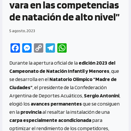
vara en las competencias
de natación de alto nivel”
5 agosto, 2023
Fa
M
C
Te
W
ce
es
o
le
h
Durante la apertura oficial de la
edición 2023 del
b
se
py
gr
at
Campeonato de Natación Infantil y Menores
, que
o
n
Li
a
s
se desarrolla en el
Natatorio Olímpico “Madre de
o
g
n
m
A
Ciudades”
, el presidente de la Confederación
k
er
k
p
Argentina de Deportes Acuáticos,
Sergio Antonini
,
p
elogió los
avances permanentes
que se consiguen
en la
provincia
al resaltar la instalación de una
carpa especialmente acondicionada
para
optimizar el rendimiento de los competidores,