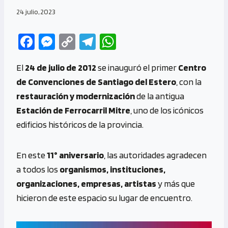
24 julio, 2023
Fa
M
C
Te
W
ce
es
o
le
h
El
24 de julio de 2012
se inauguró el primer
Centro
b
se
py
gr
at
de Convenciones de Santiago del Estero
, con la
o
n
Li
a
s
restauración y modernización
de la antigua
o
g
n
m
A
Estación de Ferrocarril Mitre
, uno de los icónicos
k
er
k
p
edificios históricos de la provincia.
p
En este
11° aniversario
, las autoridades agradecen
a todos los
organismos, instituciones,
organizaciones, empresas, artistas
y más que
hicieron de este espacio su lugar de encuentro.