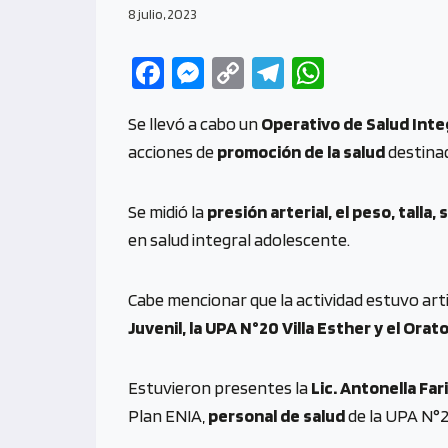
8 julio, 2023
Fa
M
C
Te
W
ce
es
o
le
h
Se llevó a cabo un
Operativo de Salud Int
b
se
py
gr
at
acciones de
promoción de la salud
destinad
o
n
Li
a
s
o
g
n
m
A
Se midió la
presión arterial, el peso, talla
k
er
k
p
en salud integral adolescente.
p
Cabe mencionar que la actividad estuvo art
Juvenil, la UPA N°20 Villa Esther y el Orat
Estuvieron presentes la
Lic. Antonella Far
Plan ENIA,
personal de salud
de la UPA N°20