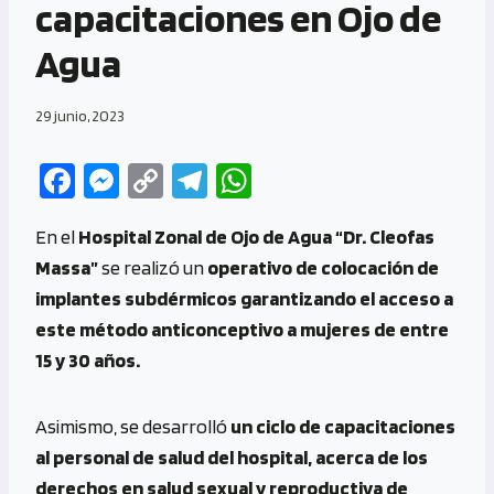
capacitaciones en Ojo de
Agua
29 junio, 2023
Fa
M
C
Te
W
ce
es
o
le
h
En el
Hospital Zonal de Ojo de Agua “Dr. Cleofas
b
se
py
gr
at
Massa”
se realizó un
operativo de colocación de
o
n
Li
a
s
implantes subdérmicos garantizando el acceso a
o
g
n
m
A
este método anticonceptivo a mujeres de entre
k
er
k
p
15 y 30 años.
p
Asimismo, se desarrolló
un ciclo de capacitaciones
al personal de salud del hospital, acerca de los
derechos en salud sexual y reproductiva de