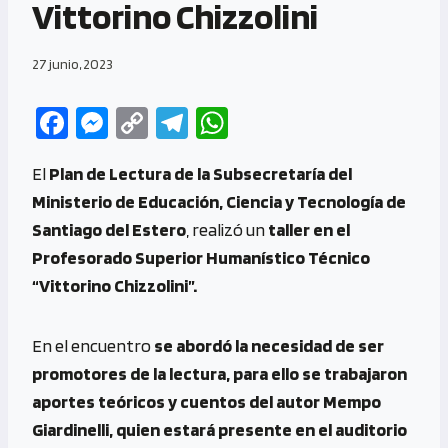
Vittorino Chizzolini
27 junio, 2023
Fa
M
C
Te
W
ce
es
o
le
h
El
Plan de Lectura de la Subsecretaría del
b
se
py
gr
at
Ministerio de Educación, Ciencia y Tecnología de
o
n
Li
a
s
Santiago del Estero
, realizó un
taller en el
o
g
n
m
A
Profesorado Superior Humanístico Técnico
k
er
k
p
“Vittorino Chizzolini”.
p
En el encuentro
se abordó la necesidad de ser
promotores de la lectura, para ello se trabajaron
aportes teóricos y cuentos del autor Mempo
Giardinelli, quien estará presente en el auditorio