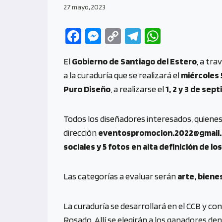
27 mayo, 2023
Fa
M
C
Te
W
ce
es
o
le
h
El
Gobierno de Santiago del Estero
, a tra
b
se
py
gr
at
a la curaduría que se realizará el
miércoles 5
o
n
Li
a
s
Puro Diseño
, a realizarse el
1, 2 y 3 de sep
o
g
n
m
A
k
er
k
p
Todos los diseñadores interesados, quiene
p
dirección
eventospromocion.2022@gmail
sociales y 5 fotos en alta definición de lo
Las categorías a evaluar serán
arte, biene
La curaduría se desarrollará en el CCB y co
Rosado. Allí se elegirán a los ganadores de