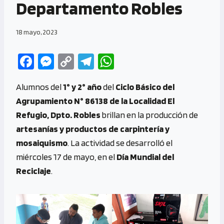
Departamento Robles
18 mayo, 2023
Fa
M
C
Te
W
ce
es
o
le
h
Alumnos del
1° y 2° año
del
Ciclo Básico del
b
se
py
gr
at
Agrupamiento N° 86138 de la Localidad El
o
n
Li
a
s
Refugio, Dpto. Robles
brillan en la producción de
o
g
n
m
A
artesanías y productos de carpintería y
k
er
k
p
mosaiquismo
. La actividad se desarrolló el
p
miércoles 17 de mayo, en el
Día Mundial del
Reciclaje
.