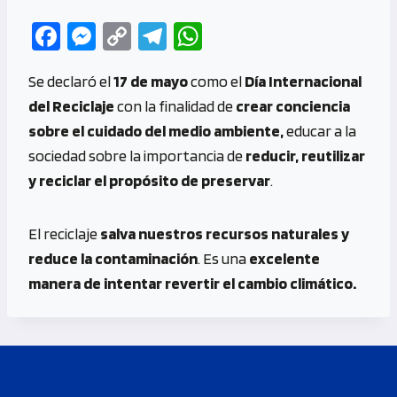
Fa
M
C
Te
W
ce
es
o
le
h
Se declaró el
17 de mayo
como el
Día Internacional
b
se
py
gr
at
del Reciclaje
con la finalidad de
crear conciencia
o
n
Li
a
s
sobre el cuidado del medio ambiente,
educar a la
o
g
n
m
A
sociedad sobre la importancia de
reducir, reutilizar
k
er
k
p
y reciclar el propósito de preservar
.
p
El reciclaje
salva nuestros recursos naturales
y
reduce la contaminación
. Es una
excelente
manera de intentar revertir el cambio climático.