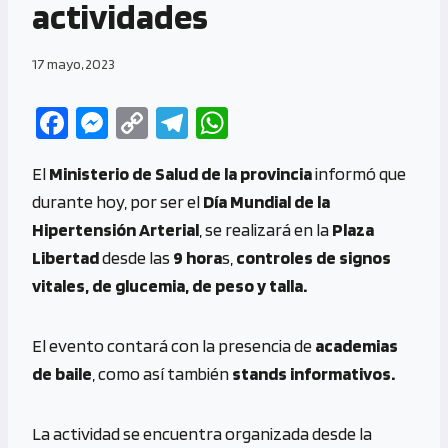
actividades
17 mayo, 2023
Fa
M
C
Te
W
ce
es
o
le
h
El
Ministerio de Salud de la provincia
informó que
b
se
py
gr
at
durante hoy, por ser el
Día Mundial de la
o
n
Li
a
s
Hipertensión Arterial
, se realizará en la
Plaza
o
g
n
m
A
Libertad
desde las
9 hora
s,
controles de signos
k
er
k
p
vitales, de glucemia, de peso y talla.
p
El evento contará con la presencia de
academias
de baile
, como así también
stands informativos.
La actividad se encuentra organizada desde la