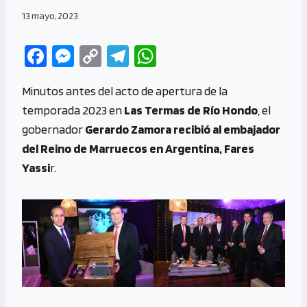
13 mayo, 2023
Fa
M
C
Te
W
ce
es
o
le
h
Minutos antes del acto de apertura de la
b
se
py
gr
at
temporada 2023 en
Las Termas de Río Hondo
, el
o
n
Li
a
s
gobernador
Gerardo Zamora recibió al embajador
o
g
n
m
A
del Reino de Marruecos en Argentina, Fares
k
er
k
p
Yassi
r.
p