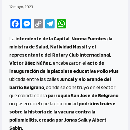
12 mayo, 2023
Fa
M
C
Te
W
ce
es
o
le
h
La
intendente de la Capital, Norma Fuentes; la
b
se
py
gr
at
ministra de Salud, Natividad Nassif y el
o
n
Li
a
s
representante del Rotary Club Internacional,
o
g
n
m
A
Víctor Báez Núñez
, encabezaron el
acto de
k
er
k
p
inauguración de la plazoleta educativa Polio Plus
p
ubicada entre las calles
Juncal y Río Grande del
barrio Belgrano
, donde se construyó en el sector
que colinda con la
parroquia San José de Belgrano
un paseo en el que la comunidad
podrá instruirse
sobre la historia de la vacuna contra la
poliomielitis, creada por Jonas Salk y Albert
Sabin.