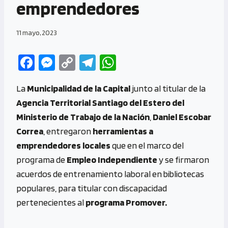
emprendedores
11 mayo, 2023
Fa
M
C
Te
W
ce
es
o
le
h
La
Municipalidad de la Capital
junto al titular de la
b
se
py
gr
at
Agencia Territorial Santiago del Estero del
o
n
Li
a
s
Ministerio de Trabajo de la Nación
,
Daniel Escobar
o
g
n
m
A
Correa
, entregaron
herramientas a
k
er
k
p
emprendedores locales
que en el marco del
p
programa de
Empleo Independiente
y se firmaron
acuerdos de entrenamiento laboral en bibliotecas
populares, para titular con discapacidad
pertenecientes al
programa Promover.