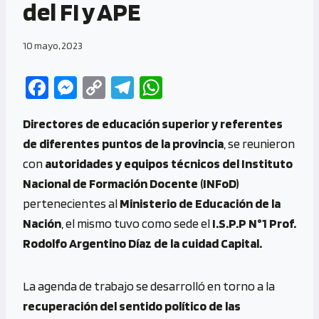
del FI y APE
10 mayo, 2023
Fa
M
C
Te
W
ce
es
o
le
h
Directores de educación superior y referentes
b
se
py
gr
at
de diferentes puntos de la provincia
, se reunieron
o
n
Li
a
s
con
autoridades y equipos técnicos del Instituto
o
g
n
m
A
Nacional de Formación Docente (INFoD)
k
er
k
p
pertenecientes al
Ministerio de Educación de la
p
Nación
, el mismo tuvo como sede el
I.S.P.P N°1 Prof.
Rodolfo Argentino Díaz de la cuidad Capital.
La agenda de trabajo se desarrolló en torno a la
recuperación del sentido político de las