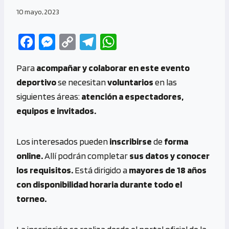
10 mayo, 2023
Fa
M
C
Te
W
ce
es
o
le
h
Para
acompañar y colaborar en este evento
b
se
py
gr
at
deportivo
se necesitan
voluntarios
en las
o
n
Li
a
s
siguientes áreas:
atención a espectadores,
o
g
n
m
A
equipos e invitados.
k
er
k
p
p
Los interesados pueden
inscribirse
de
forma
online.
Allí podrán completar
sus datos y conocer
los requisitos.
Está dirigido a
mayores de 18 años
con disponibilidad horaria durante todo el
torneo.