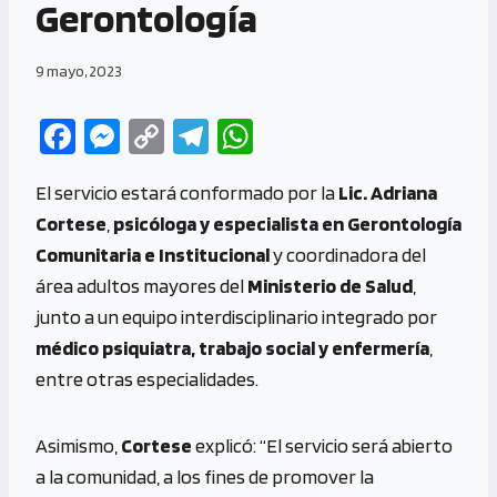
Gerontología
9 mayo, 2023
Fa
M
C
Te
W
ce
es
o
le
h
El servicio estará conformado por la
Lic. Adriana
b
se
py
gr
at
Cortese
,
psicóloga y especialista en Gerontología
o
n
Li
a
s
Comunitaria e Institucional
y coordinadora del
o
g
n
m
A
área adultos mayores del
Ministerio de Salud
,
k
er
k
p
junto a un equipo interdisciplinario integrado por
p
médico psiquiatra, trabajo social y enfermería
,
entre otras especialidades.
Asimismo,
Cortese
explicó: “El servicio será abierto
a la comunidad, a los fines de promover la