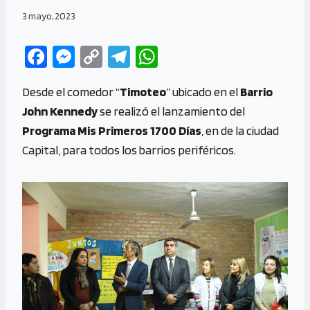
3 mayo, 2023
Fa
M
C
Te
W
ce
es
o
le
h
Desde el comedor “
Timoteo
” ubicado en el
Barrio
b
se
py
gr
at
John Kennedy
se realizó el lanzamiento del
o
n
Li
a
s
Programa Mis Primeros 1700 Días
, en de la ciudad
o
g
n
m
A
Capital, para todos los barrios periféricos.
k
er
k
p
p