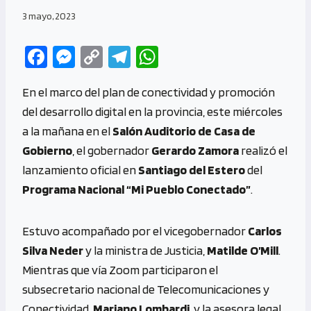
3 mayo, 2023
Fa
M
C
Te
W
ce
es
o
le
h
En el marco del plan de conectividad y promoción
b
se
py
gr
at
del desarrollo digital en la provincia, este miércoles
o
n
Li
a
s
a la mañana en el
Salón Auditorio de Casa de
o
g
n
m
A
Gobierno
, el gobernador
Gerardo Zamora
realizó el
k
er
k
p
lanzamiento oficial en
Santiago del Estero
del
p
Programa Nacional “Mi Pueblo Conectado”
.
Estuvo acompañado por el vicegobernador
Carlos
Silva Neder
y la ministra de Justicia,
Matilde O’Mill
.
Mientras que vía Zoom participaron el
subsecretario nacional de Telecomunicaciones y
Conectividad,
Mariano Lombardi
, y la asesora legal