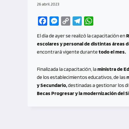
26 abril, 2023
Fa
M
C
Te
W
ce
es
o
le
h
El día de ayer se realizó la capacitación en
R
b
se
py
gr
at
escolares y personal de distintas áreas d
o
n
Li
a
s
encontrará vigente durante
todo el mes.
o
g
n
m
A
k
er
k
p
Finalizada la capacitación, la
ministra de Ed
p
de los establecimientos educativos, de las
n
y Secundario,
destinadas a gestionar los 
Becas Progresar y la modernización del S