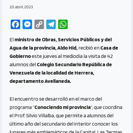
20 abril, 2023
Fa
M
C
Te
W
ce
es
o
le
h
El
ministro de Obras, Servicios Públicos y del
b
se
py
gr
at
Agua de la provincia, Aldo Hid,
recibió en
Casa de
o
n
Li
a
s
Gobierno
este jueves al mediodía la visita de 42
o
g
n
m
A
alumnos del
Colegio Secundario República de
k
er
k
p
Venezuela de la localidad de Herrera,
p
departamento Avellaneda.
El encuentro se desarrolló en el marco del
programa “
Conociendo mi provincia
“, que coordina
el Prof. Silvio Villalba, que permite a alumnos del
último año del secundario del interior conocer los
lugares más emblemáticos de la Capital, Las Termas