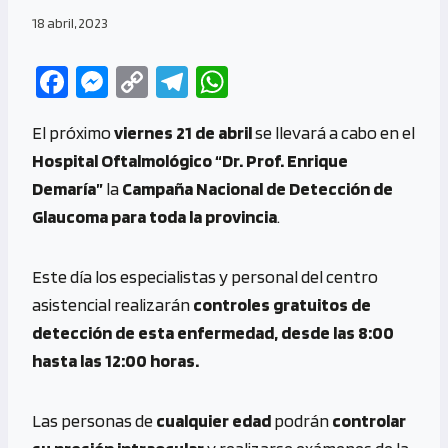
18 abril, 2023
Fa
M
C
Te
W
ce
es
o
le
h
El próximo
viernes 21 de abril
se llevará a cabo en el
b
se
py
gr
at
Hospital Oftalmológico “Dr. Prof. Enrique
o
n
Li
a
s
Demaría”
la
Campaña Nacional de Detección de
o
g
n
m
A
Glaucoma para toda la provincia
.
k
er
k
p
p
Este día los especialistas y personal del centro
asistencial realizarán
controles gratuitos de
detección de esta enfermedad, desde las 8:00
hasta las 12:00 horas.
Las personas de
cualquier edad
podrán
controlar