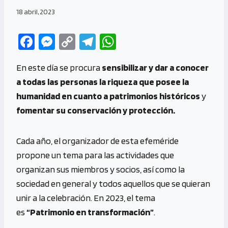
18 abril, 2023
Fa
M
C
Te
W
ce
es
o
le
h
En este día se procura
sensibilizar y dar a conocer
b
se
py
gr
at
a todas las personas la riqueza que posee la
o
n
Li
a
s
humanidad en cuanto a patrimonios históricos
y
o
g
n
m
A
fomentar su conservación y protección.
k
er
k
p
p
Cada año, el organizador de esta efeméride
propone un tema para las actividades que
organizan sus miembros y socios, así como la
sociedad en general y todos aquellos que se quieran
unir a la celebración. En 2023, el tema
es
“Patrimonio en transformación”
.