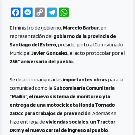
Fa
M
C
Te
W
ce
es
o
le
h
El ministro de gobierno,
Marcelo Barbur
, en
b
se
py
gr
at
representación del
gobierno de la provincia de
o
n
Li
a
s
Santiago del Estero
, presidió junto al Comisionado
o
g
n
m
A
Municipal
Javier Gonzalez
, el acto protocolar por el
k
er
k
p
256° aniversario del pueblo.
p
Se dejaron inauguradas
importantes obras
para la
comunidad como la
Subcomisaría Comunitaria
“Mailín”, el nuevo sistema de monitoreo y la
entrega de una motociclceta Honda Tornado
250cc para trabajos de prevención
. Además se
hizo entrega de
viviendas sociales
,
un Tractor
0Km y el nuevo cartel de ingreso al pueblo
.