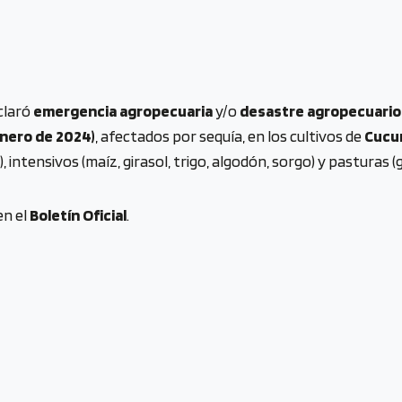
claró
emergencia agropecuaria
y/o
desastre agropecuari
 enero de 2024)
, afectados por sequía, en los cultivos de
Cucu
, intensivos (maíz, girasol, trigo, algodón, sorgo) y pasturas (g
en el
Boletín Oficial
.