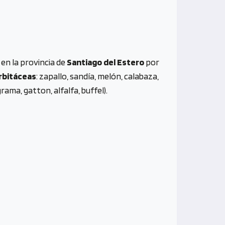
o
en la provincia de
Santiago del Estero
por
rbitáceas
: zapallo, sandía, melón, calabaza,
rama, gatton, alfalfa, buffel).