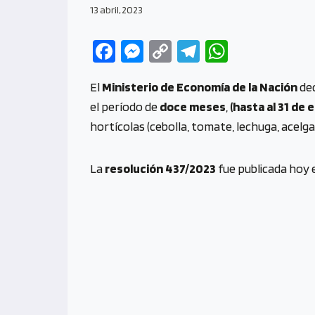
13 abril, 2023
Fa
M
C
Te
W
ce
es
o
le
h
El
Ministerio de Economía de la Nación
de
b
se
py
gr
at
el período de
doce meses
,
(hasta al 31 de
o
n
Li
a
s
hortícolas (cebolla, tomate, lechuga, acelga)
o
g
n
m
A
k
er
k
p
La
resolución 437/2023
fue publicada hoy 
p